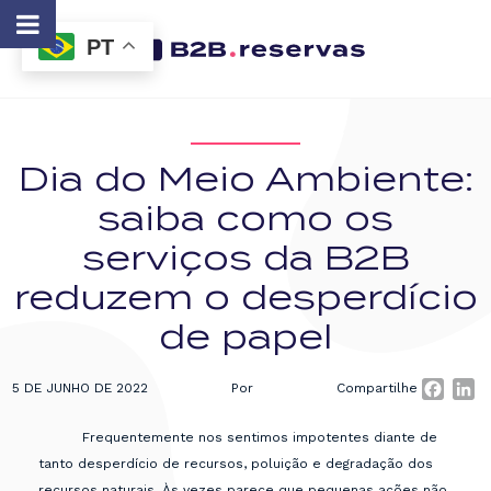
PT
Dia do Meio Ambiente:
saiba como os
serviços da B2B
reduzem o desperdício
de papel
5 DE JUNHO DE 2022
Por
Compartilhe
Faceb
Li
Frequentemente nos sentimos impotentes diante de
tanto desperdício de recursos, poluição e degradação dos
recursos naturais. Às vezes parece que pequenas ações não